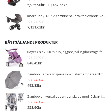
5.00
out of 5
–
5,935.90
kr
10,467.65
kr
Knorr-Baby 3762-2 Kombinera karaktär levande vara kol, mörkgrå / orange
0
out of 5
7,131.63
kr
BÄSTSÄLJANDE PRODUKTER
Bayer Chic 2000 697 35 joggare, tvillingdockvagn för babydockor upp till 50 cm, lila
0
out of 5
848.45
kr
Zamboo Barnvagnsparasol – justerbart parasoll med UV-skydd – universellt barnvagnsparaply – grå
5.00
out of 5
493.83
kr
Zamboo universal buggy regnskydd med låsbart fönster - regnskydd barnvagn med dubbel dragkedja för att öppna - transparent, föroreningsfritt
5.00
out of 5
258.90
kr