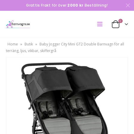
Grattis Frakt för över
2000 kr
Beställning!
0
Home
»
Butik
»
Baby Jogger City Mini GT2 Double Barnvagn för all
terräng, ljus, vikbar, skiffergrå