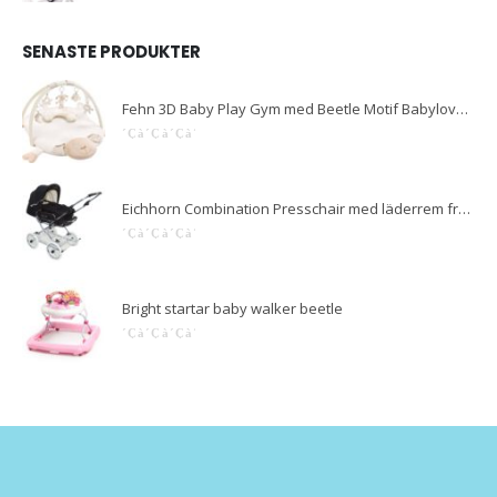
SENASTE PRODUKTER
Fehn 3D Baby Play Gym med Beetle Motif Babylove Baby Love
0
out of 5
Eichhorn Combination Presschair med läderrem fram med bildhöjdsjustering med fast bärväska Luxversion EVA Wheel
0
out of 5
Bright startar baby walker beetle
0
out of 5