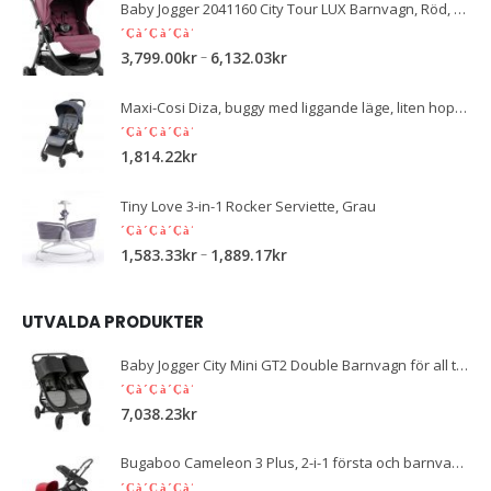
Baby Jogger 2041160 City Tour LUX Barnvagn, Röd, Max 18kg
5.00
out of 5
–
3,799.00
kr
6,132.03
kr
Maxi-Cosi Diza, buggy med liggande läge, liten hopfällbar, användbar från 6 månader till ca 4 år (max 15 kg), kompakt barns buggy inkl. Regnskydd och stor kundvagn, modig grafit
5.00
out of 5
1,814.22
kr
Tiny Love 3-in-1 Rocker Serviette, Grau
5.00
out of 5
–
1,583.33
kr
1,889.17
kr
UTVALDA PRODUKTER
Baby Jogger City Mini GT2 Double Barnvagn för all terräng, ljus, vikbar, skiffergrå
5.00
out of 5
7,038.23
kr
Bugaboo Cameleon 3 Plus, 2-i-1 första och barnvagn, ram i svart och solnedgång i rött