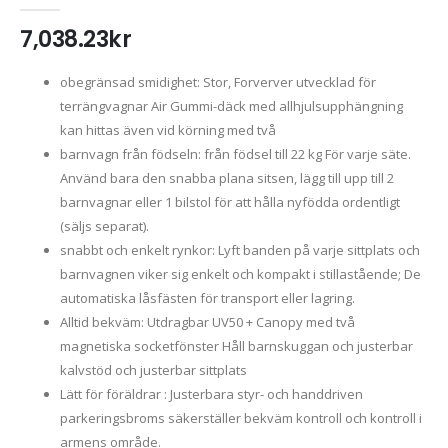
5.00
out of 5
7,038.23
kr
obegränsad smidighet: Stor, Forverver utvecklad för
terrängvagnar Air Gummi-däck med allhjulsupphängning
kan hittas även vid körning med två
barnvagn från födseln: från födsel till 22 kg För varje säte.
Använd bara den snabba plana sitsen, lägg till upp till 2
barnvagnar eller 1 bilstol för att hålla nyfödda ordentligt
(säljs separat).
snabbt och enkelt rynkor: Lyft banden på varje sittplats och
barnvagnen viker sig enkelt och kompakt i stillastående; De
automatiska låsfästen för transport eller lagring.
Alltid bekväm: Utdragbar UV50 + Canopy med två
magnetiska socketfönster Håll barnskuggan och justerbar
kalvstöd och justerbar sittplats
Lätt för föräldrar : Justerbara styr- och handdriven
parkeringsbroms säkerställer bekväm kontroll och kontroll i
armens område.