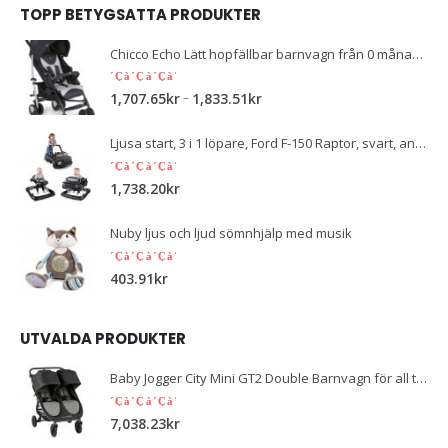
TOPP BETYGSATTA PRODUKTER
Chicco Echo Lätt hopfällbar barnvagn från 0 månader till 22 kg, kompakt barnbuggy med frambygel, sovposition, paraplystängning, justerbart parasoll
5.00
out of 5
–
1,707.65
kr
1,833.51
kr
Ljusa start, 3 i 1 löpare, Ford F-150 Raptor, svart, användbar i 3 varianter, 2 barn kan spela samtidigt, växer med, från 6 månader
5.00
out of 5
1,738.20
kr
Nuby ljus och ljud sömnhjälp med musik
5.00
out of 5
403.91
kr
UTVALDA PRODUKTER
Baby Jogger City Mini GT2 Double Barnvagn för all terräng, ljus, vikbar, skiffergrå
5.00
out of 5
7,038.23
kr