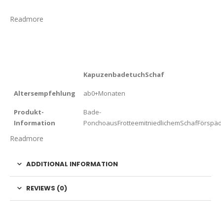
Readmore
KapuzenbadetuchSchaf
Altersempfehlung
ab0+Monaten
Produkt-
Bade-
Information
PonchoausFrotteemitniedlichemSchafFörsp
Readmore
ADDITIONAL INFORMATION
REVIEWS (0)