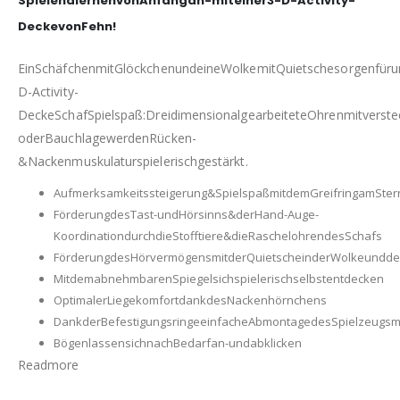
SpielendlernenvonAnfangan-miteiner3-D-Activity-
DeckevonFehn!
EinSchäfchenmitGlöckchenundeineWolkemitQuietschesorgenfürunt
D-Activity-
DeckeSchafSpielspaß:DreidimensionalgearbeiteteOhrenmitverst
oderBauchlagewerdenRücken-
&Nackenmuskulaturspielerischgestärkt.
Aufmerksamkeitssteigerung&SpielspaßmitdemGreifringamSt
FörderungdesTast-undHörsinns&derHand-Auge-
KoordinationdurchdieStofftiere&dieRaschelohrendesSchafs
FörderungdesHörvermögensmitderQuietscheinderWolkeundd
MitdemabnehmbarenSpiegelsichspielerischselbstentdecken
OptimalerLiegekomfortdankdesNackenhörnchens
DankderBefestigungsringeeinfacheAbmontagedesSpielzeugsm
BögenlassensichnachBedarfan-undabklicken
Readmore