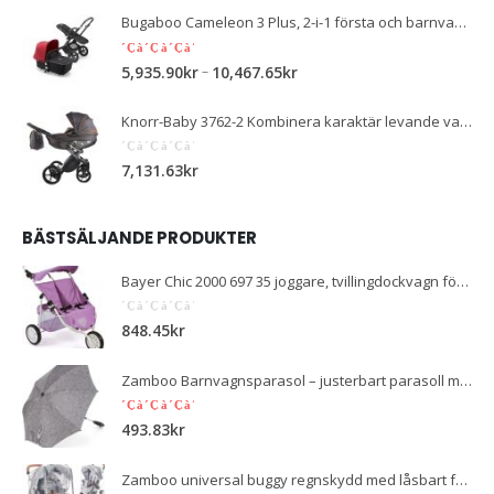
Bugaboo Cameleon 3 Plus, 2-i-1 första och barnvagn, ram i svart och solnedgång i rött
5.00
out of 5
–
5,935.90
kr
10,467.65
kr
Knorr-Baby 3762-2 Kombinera karaktär levande vara kol, mörkgrå / orange
0
out of 5
7,131.63
kr
BÄSTSÄLJANDE PRODUKTER
Bayer Chic 2000 697 35 joggare, tvillingdockvagn för babydockor upp till 50 cm, lila
0
out of 5
848.45
kr
Zamboo Barnvagnsparasol – justerbart parasoll med UV-skydd – universellt barnvagnsparaply – grå
5.00
out of 5
493.83
kr
Zamboo universal buggy regnskydd med låsbart fönster - regnskydd barnvagn med dubbel dragkedja för att öppna - transparent, föroreningsfritt