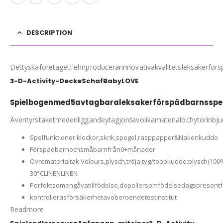
DESCRIPTION
DettyskaföretagetFehnproducerarinnovativakvalitetsleksakerförs
3-D-Activity-DeckeSchafBabyLOVE
Spielbogenmed5avtagbaraleksakerförspädbarnsspel
Äventyrstaketmedenliggandeytagjordavolikamaterialochytorinbj
Spelfunktioner:klockor,skrik,spegel,rasppapper&Nakenkudde
Förspädbarnochsmåbarnfrån0+månader
Övrematerialtak:Velours,plysch,tröja,tyg/toppkudde:plysch(10
30°CLINENLINEN
Perfektsomengåvatillfödelse,dopellersomfödelsedagspresen
kontrollerasförsäkerhetavoberoendetestinstitut
Readmore