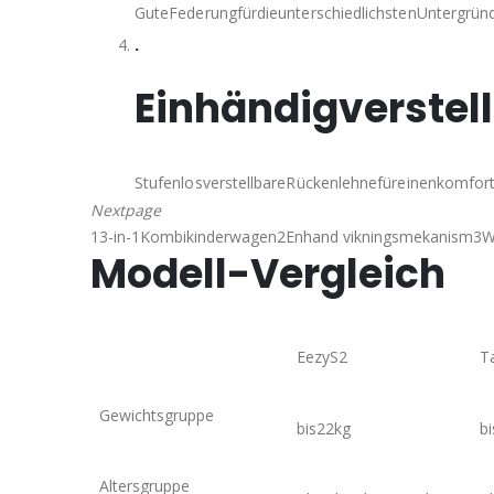
GuteFederungfürdieunterschiedlichstenUntergr
.
Einhändigverstel
StufenlosverstellbareRückenlehnefüreinenkomfort
Nextpage
1
3-in-1Kombikinderwagen
2
Enhand vikningsmekanism
3
W
Modell-Vergleich
EezyS2
T
Gewichtsgruppe
bis22kg
b
Altersgruppe