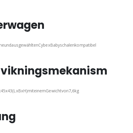
erwagen
nneundausgewähltenCybexBabyschalenkompatibel
 vikningsmekanism
x45x43(LxBxH)miteinemGewichtvon7,6kg
ung