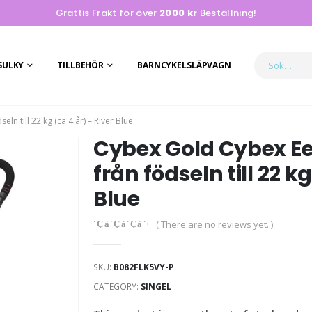
Grattis Frakt för över
2000 kr
Beställning!
SULKY
TILLBEHÖR
BARNCYKELSLÄPVAGN
n till 22 kg (ca 4 år) – River Blue
Cybex Gold Cybex Ee
från födseln till 22 k
Blue
( There are no reviews yet. )
0
out of 5
SKU:
B082FLK5VY-P
CATEGORY:
SINGEL