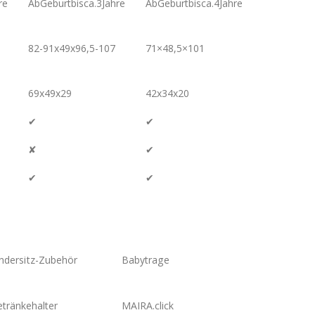
re
AbGeburtbisca.3Jahre
AbGeburtbisca.4Jahre
82-91x49x96,5-107
71×48,5×101
69x49x29
42x34x20
✔
✔
✘
✔
✔
✔
ndersitz-Zubehör
Babytrage
tränkehalter
MAIRA.click