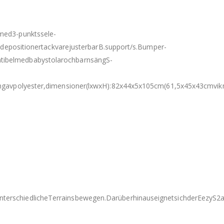
med3-punktssele-
andepositionertackvarejusterbarB.support/s.Bumper-
atibelmedbabystolarochbarnsängS-
ingavpolyester,dimensioner(lxwxH):82x44x5x105cm(61,5x45x43cmvikn
rschiedlicheTerrainsbewegen.DarüberhinauseignetsichderEezyS2auf