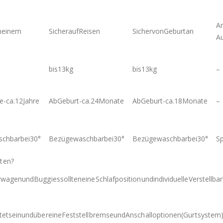
A
ineinem
SicheraufReisen
SichervonGeburtan
Au
bis13kg
bis13kg
–
e-ca.12Jahre
AbGeburt-ca.24Monate
AbGeburt-ca.18Monate
–
chbarbei30°
Bezügewaschbarbei30°
Bezügewaschbarbei30°
S
ten?
agenundBuggiessollteneineSchlafpositionundindividuelleVerstellbark
tetseinundübereineFeststellbremseundAnschalloptionen(Gurtsystem)