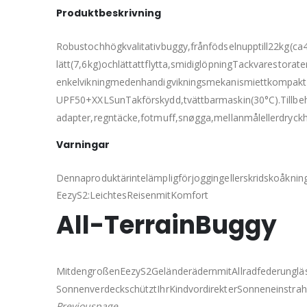
Produktbeskrivning
Robustochhögkvalitativbuggy,frånfödselnupptill22kg(c
lätt(7,6kg)ochlättattflytta,smidiglöpningTackvarestor
enkelvikningmedenhandigvikningsmekanismiettkompakt
UPF50+XXLSunTakförskydd,tvättbarmaskin(30°C).Tillbehö
adapter,regntäcke,fotmuff,snøgga,mellanmålellerdryck
Varningar
Dennaproduktärintelämpligförjoggingellerskridskoåkning
EezyS2:LeichtesReisenmitKomfort
All-TerrainBuggy
MitdengroßenEezyS2GeländerädernmitAllradfederungläss
SonnenverdeckschütztIhrKindvordirekterSonneneinstrah
Previouspage