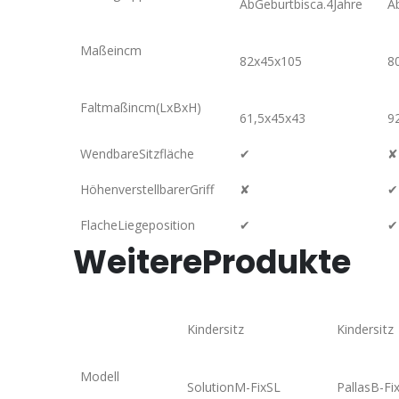
AbGeburtbisca.4Jahre
A
Maßeincm
82x45x105
8
Faltmaßincm(LxBxH)
61,5x45x43
9
WendbareSitzfläche
✔
✘
HöhenverstellbarerGriff
✘
✔
FlacheLiegeposition
✔
✔
WeitereProdukte
Kindersitz
Kindersitz
Modell
SolutionM-FixSL
PallasB-Fi