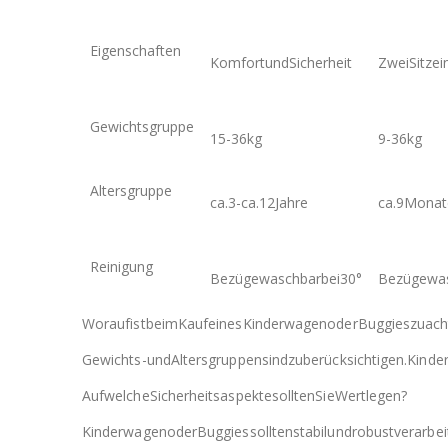
Eigenschaften
KomfortundSicherheit
ZweiSitze
Gewichtsgruppe
15-36kg
9-36kg
Altersgruppe
ca.3-ca.12Jahre
ca.9Monat
Reinigung
Bezügewaschbarbei30°
Bezügewas
WoraufistbeimKaufeinesKinderwagenoderBuggieszuach
Gewichts-undAltersgruppensindzuberücksichtigen.Kinderw
AufwelcheSicherheitsaspektesolltenSieWertlegen?
KinderwagenoderBuggiessolltenstabilundrobustverarbei