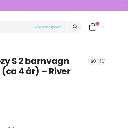
0
Alla Kategorier
zy S 2 barnvagn
g (ca 4 år) – River