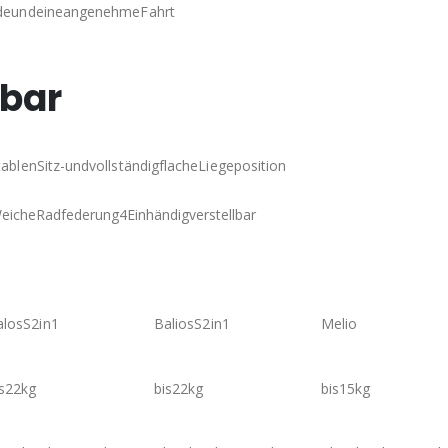
ündeundeineangenehmeFahrt
lbar
ablenSitz-undvollständigflacheLiegeposition
eicheRadfederung
4
Einhändigverstellbar
alosS2in1
BaliosS2in1
Melio
is22kg
bis22kg
bis15kg