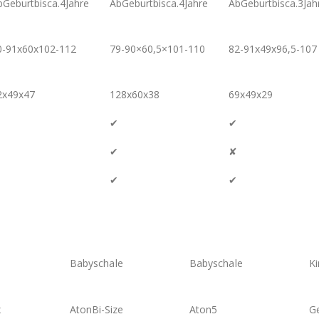
bGeburtbisca.4Jahre
AbGeburtbisca.4Jahre
AbGeburtbisca.3Jah
0-91x60x102-112
79-90×60,5×101-110
82-91x49x96,5-107
2x49x47
128x60x38
69x49x29
✔
✔
✔
✘
✔
✔
Babyschale
Babyschale
Ki
x
AtonBi-Size
Aton5
Ge