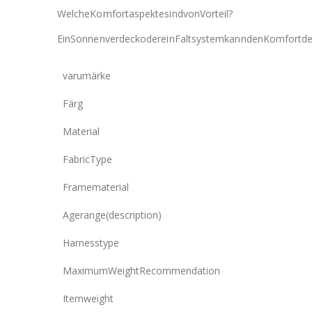
WelcheKomfortaspektesindvonVorteil?
EinSonnenverdeckodereinFaltsystemkanndenKomfortde
varumärke
Färg
Material
FabricType
Framematerial
Agerange(description)
Harnesstype
MaximumWeightRecommendation
Itemweight