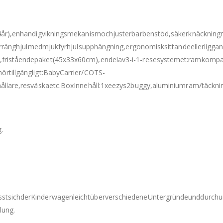
a4år),enhandigvikningsmekanismochjusterbarbenstöd,säkerknäckning
aterränghjulmedmjukfyrhjulsupphängning,ergonomisksittandeellerligg
,friståendepaket(45x33x60cm),endelav3-i-1-resesystemet:ramkomp
rtillgängligt:BabyCarrier/COTS-
hållare,resväskaetc.BoxInnehåll:1xeezys2buggy,aluminiumram/täckn
.
tsichderKinderwagenleichtüberverschiedeneUntergründeunddurchunte
lung.