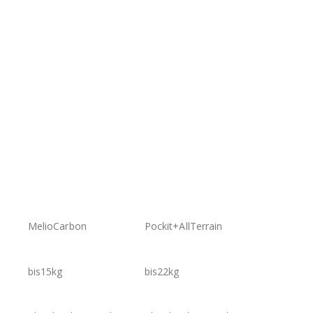
MelioCarbon
Pockit+AllTerrain
bis15kg
bis22kg