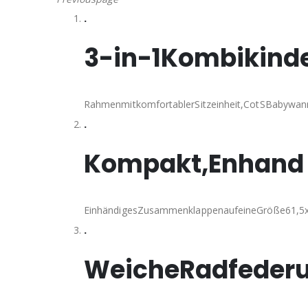
.
3-in-1Kombikind
RahmenmitkomfortablerSitzeinheit,CotSBabywa
.
Kompakt,Enhand
EinhändigesZusammenklappenaufeineGröße61,5
.
WeicheRadfeder