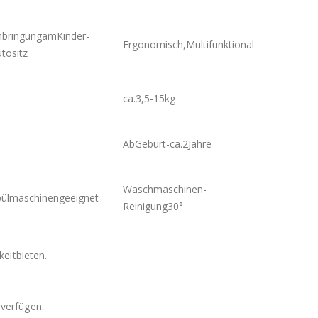
nbringungamKinder-
Ergonomisch,Multifunktional
tositz
ca.3,5-15kg
AbGeburt-ca.2Jahre
Waschmaschinen-
pülmaschinengeeignet
Reinigung30°
eitbieten.
verfügen.