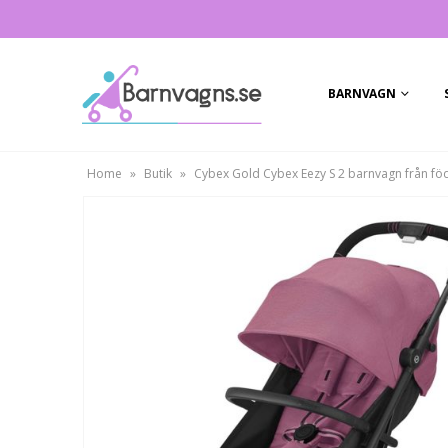
BARNVAGN
Home
»
Butik
»
Cybex Gold Cybex Eezy S 2 barnvagn från födsel